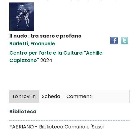
Dettaglio
del
documento
Il nudo : tra sacro e profano
Tro
Barletti, Emanuele
il
doc
Centro per l'arte e la Cultura "Achille
in
Capizzano"
2024
altr
riso
Lo trovi in
Scheda
Commenti
Biblioteca
FABRIANO - Biblioteca Comunale 'Sassi'