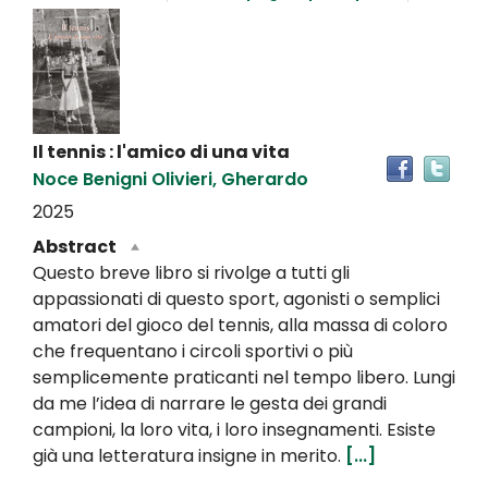
Dettaglio
del
documento
Il tennis : l'amico di una vita
Tro
Noce Benigni Olivieri, Gherardo
il
doc
2025
in
Abstract
altr
Questo breve libro si rivolge a tutti gli
riso
appassionati di questo sport, agonisti o semplici
amatori del gioco del tennis, alla massa di coloro
che frequentano i circoli sportivi o più
semplicemente praticanti nel tempo libero. Lungi
da me l’idea di narrare le gesta dei grandi
campioni, la loro vita, i loro insegnamenti. Esiste
già una letteratura insigne in merito.
[...]