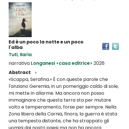
Dettaglio
del
documento
Ed è un poco la notte e un poco
Tro
l'alba
il
Tuti, Ilaria
doc
in
narrativa
Longanesi <casa editrice>
2026
altr
Abstract
riso
«Scappa, Serafina.» È con queste parole che
l'anziano Geremia, in un pomeriggio caldo di sole,
mi mette in allarme. Ma ancora non posso
immaginare che questa terra sta per mutare
volto e temperamento, forse per sempre. Nella
Zona libera della Carnia, finora, la guerra è stata
una tempesta distante, che ha strappato gli
uomini dai nostri paesi ma non ha ancora