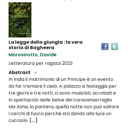
Dettaglio
del
documento
La legge della giungla : la vera
Tro
storia di Bagheera
il
Morosinotto, Davide
doc
in
Letteratura per ragazzi
2023
altr
Abstract
riso
In India il matrimonio di un Principe è un evento
da far tremare il cielo. A palazzo si festeggia per
tre giorni e tre notti, ci sono musicisti, acrobati e
lo spettacolo delle belve del caravanserraglio.
Ma Asha, la pantera, quella notte non può saltare
i cerchi di fuoco perché sta dando alla luce un
cucciolo.
[...]