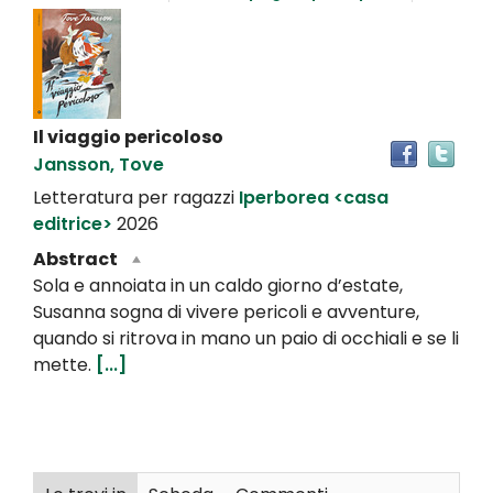
Dettaglio
del
documento
Il viaggio pericoloso
Tro
Jansson, Tove
il
doc
Letteratura per ragazzi
Iperborea <casa
in
editrice>
2026
altr
Abstract
riso
Sola e annoiata in un caldo giorno d’estate,
Susanna sogna di vivere pericoli e avventure,
quando si ritrova in mano un paio di occhiali e se li
mette.
[...]