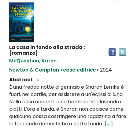
Dettaglio
del
documento
La casa in fondo alla strada :
Tro
[romanzo]
il
McQuestion, Karen
doc
in
Newton & Compton <casa editrice>
2024
altr
Abstract
riso
È una fredda notte di gennaio e Sharon Lemke è
fuori, nel cortile, per assistere a un'eclissi di luna.
Nella casa accanto, una bambina sta lavando i
piatti. L'ora è tarda, e Sharon non capisce come
qualcuno possa costringere una ragazzina a fare
le faccende domestiche a notte fonda.
[...]