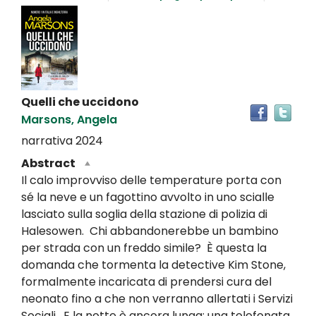
Dettaglio
del
documento
Quelli che uccidono
Tro
Marsons, Angela
il
doc
narrativa
2024
in
Abstract
altr
Il calo improvviso delle temperature porta con
riso
sé la neve e un fagottino avvolto in uno scialle
lasciato sulla soglia della stazione di polizia di
Halesowen. Chi abbandonerebbe un bambino
per strada con un freddo simile? È questa la
domanda che tormenta la detective Kim Stone,
formalmente incaricata di prendersi cura del
neonato fino a che non verranno allertati i Servizi
Sociali. E la notte è ancora lunga: una telefonata