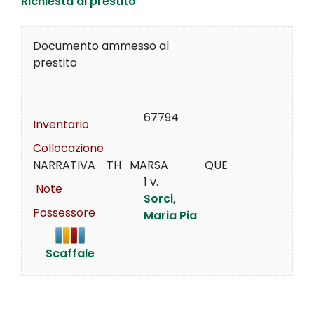
Richiesta di prestito
Documento ammesso al
prestito
67794
Inventario
Collocazione
NARRATIVA    TH   MARSA             QUE
1 v.
Note
Sorci,
Possessore
Maria Pia
Scaffale