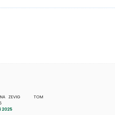
   ZEVIG             TOM
5
i 2025