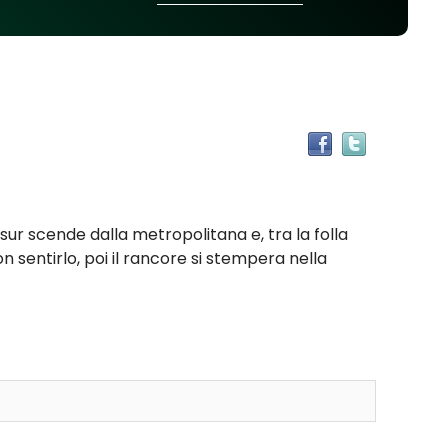
Trova
il
documen
in
altre
r scende dalla metropolitana e, tra la folla
risorse
n sentirlo, poi il rancore si stempera nella