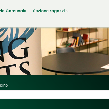
vio Comunale
Sezione ragazzi
riano
Sassi Fabriano"