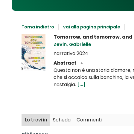
Torna indietro
vai alla pagina principale
Dettaglio
Tomorrow, and tomorrow, and 
del
Zevin, Gabrielle
documento
narrativa
2024
Abstract
Questa non è una storia d'amore, 
che si accalca sulla banchina, la ve
nostalgia.
[...]
Lo trovi in
Scheda
Commenti