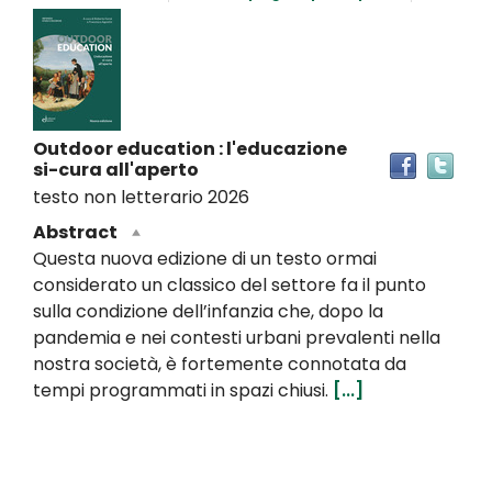
Dettaglio
del
documento
Outdoor education : l'educazione
Tro
si-cura all'aperto
il
testo non letterario
2026
doc
in
Abstract
altr
Questa nuova edizione di un testo ormai
riso
considerato un classico del settore fa il punto
sulla condizione dell’infanzia che, dopo la
pandemia e nei contesti urbani prevalenti nella
nostra società, è fortemente connotata da
tempi programmati in spazi chiusi.
[...]