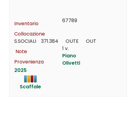
67789
Inventario
Collocazione
S.SOCIALI    371.384      OUTE      OUT
1 v.
Note
Piano
Provenienza
Olivetti
2025
Scaffale