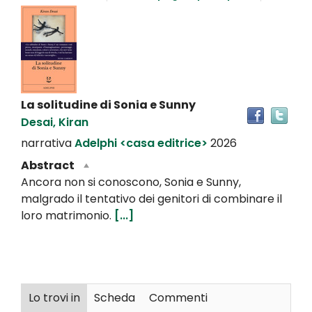
Dettaglio
del
documento
La solitudine di Sonia e Sunny
Tro
Desai, Kiran
il
doc
narrativa
Adelphi <casa editrice>
2026
in
Abstract
altr
Ancora non si conoscono, Sonia e Sunny,
riso
malgrado il tentativo dei genitori di combinare il
loro matrimonio.
[...]
Lo trovi in
Scheda
Commenti