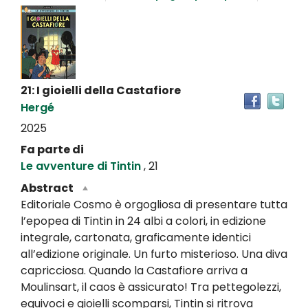
Dettaglio
del
documento
21: I gioielli della Castafiore
Tro
Hergé
il
doc
2025
in
Fa parte di
altr
Le avventure di Tintin
, 21
riso
Abstract
Editoriale Cosmo è orgogliosa di presentare tutta
l’epopea di Tintin in 24 albi a colori, in edizione
integrale, cartonata, graficamente identici
all’edizione originale. Un furto misterioso. Una diva
capricciosa. Quando la Castafiore arriva a
Moulinsart, il caos è assicurato! Tra pettegolezzi,
equivoci e gioielli scomparsi, Tintin si ritrova