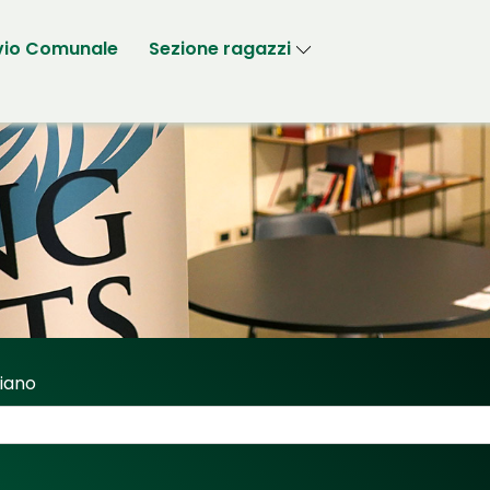
vio Comunale
Sezione ragazzi
riano
Sassi Fabriano"