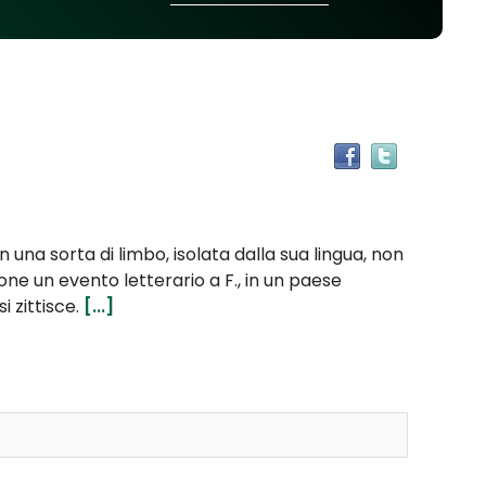
Trova
il
documen
in
altre
 una sorta di limbo, isolata dalla sua lingua, non
risorse
one un evento letterario a F., in un paese
i zittisce.
[...]