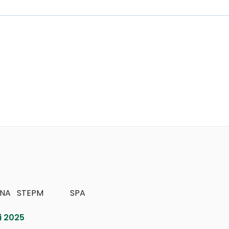
   STEPM             SPA
i 2025