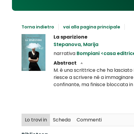
Torna indietro
vai alla pagina principale
Dettaglio
La sparizione
del
Stepanova, Marija
documento
narrativa
Bompiani <casa editri
Abstract
M. è una scrittrice che ha lasciato
riesce a scrivere né a immaginare u
confinante, ma finisce bloccata in 
Lo trovi in
Scheda
Commenti