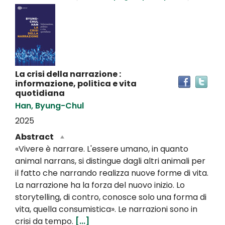
Dettaglio
del
documento
La crisi della narrazione :
Tro
informazione, politica e vita
il
quotidiana
doc
Han, Byung-Chul
in
2025
altr
riso
Abstract
«Vivere è narrare. L'essere umano, in quanto
animal narrans, si distingue dagli altri animali per
il fatto che narrando realizza nuove forme di vita.
La narrazione ha la forza del nuovo inizio. Lo
storytelling, di contro, conosce solo una forma di
vita, quella consumistica». Le narrazioni sono in
crisi da tempo.
[...]