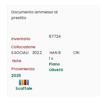
Documento ammesso al
prestito
67724
Inventario
Collocazione
S.SOCIALI    302.2        HAN B             CRI
1 v.
Note
Piano
Provenienza
Olivetti
2025
Scaffale