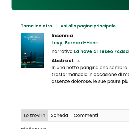
Torna indietro
vai alla pagina principale
Dettaglio
Insonnia
del
Lévy, Bernard-Henri
documento
narrativa
La nave di Teseo <casa
Abstract
In una notte parigina che sembra n
trasformandola in occasione di med
assenze dolorose, le sue paure più 
Lo trovi in
Scheda
Commenti