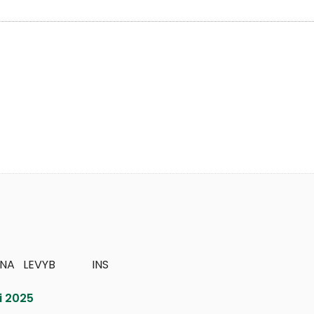
   LEVYB             INS
i 2025