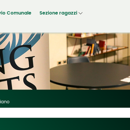
vio Comunale
Sezione ragazzi
riano
Sassi Fabriano"