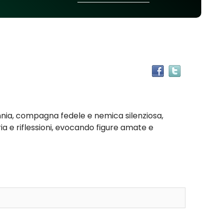
Trova
il
documen
in
altre
nnia, compagna fedele e nemica silenziosa,
risorse
ia e riflessioni, evocando figure amate e