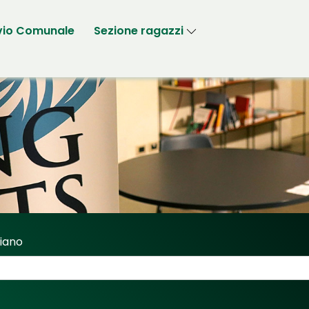
vio Comunale
Sezione ragazzi
riano
Sassi Fabriano"