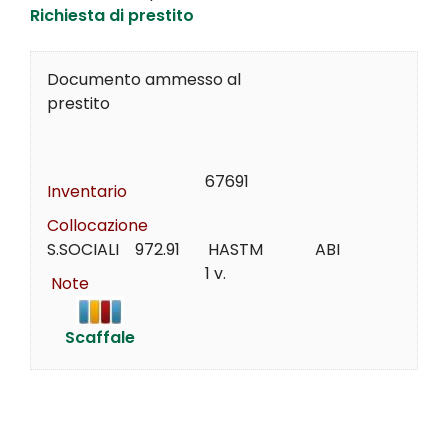
Richiesta di prestito
Documento ammesso al
prestito
67691
Inventario
Collocazione
S.SOCIALI    972.91       HASTM             ABI
1 v.
Note
Scaffale