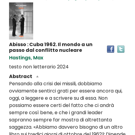
Dettaglio
del
documento
Abisso : Cuba 1962. Il mondo a un
Tro
passo dal conflitto nucleare
il
Hastings, Max
doc
in
testo non letterario
2024
altr
Abstract
riso
Pensando alla crisi dei missili, dobbiamo
ovviamente sentirci grati per essere ancora qui,
oggi, a leggere e a scrivere su di essa. Non
possiamo essere certi del fatto che ci andrà
sempre così bene, e che i grandi leader
sapranno sempre far mostra di altrettanta
saggezza. «Abbiamo davvero bisogno di un altro
libro sui tredici giorni di ottobre del 1962? Dipende