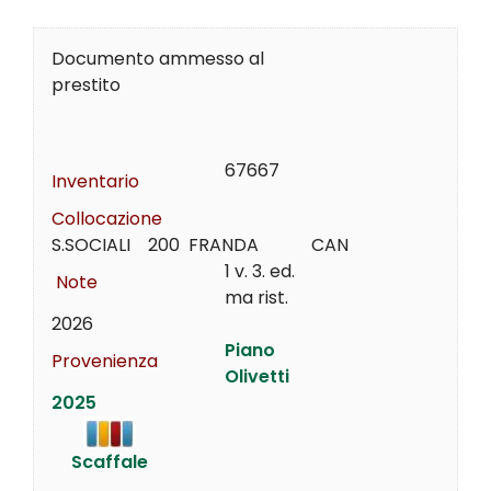
Documento ammesso al
prestito
67667
Inventario
Collocazione
S.SOCIALI    200  FRANDA            CAN
1 v. 3. ed.
Note
ma rist.
2026
Piano
Provenienza
Olivetti
2025
Scaffale