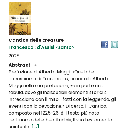
Dettaglio
del
documento
Cantico delle creature
Tro
Francesco : d'Assisi <santo>
il
doc
2025
in
Abstract
altr
Prefazione di Alberto Maggi. «Quel che
riso
conosciamo di Francesco», ci ricorda Alberto
Maggi nella sua prefazione, «è in parte una
fabula, dove gli indiscutibili elementi storici si
intrecciano con il mito, i fatti con la leggenda, gli
eventi con la devozione.» Di certo, il Cantico,
composto nel 1225-26, è il testo più noto
dell'«uomo delle beatitudini», il suo testamento
spirituale.
[...]