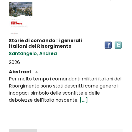
Dettaglio
del
documento
Storie di comando : i generali
Tro
italiani del Risorgimento
il
Santangelo, Andrea
doc
in
2026
altr
Abstract
riso
Per molto tempo i comandanti militari italiani del
Risorgimento sono stati descritti come generali
incapaci, simbolo delle sconfitte e delle
debolezze dell'Italia nascente.
[...]