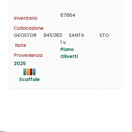
67664
Inventario
Collocazione
GEOSTOR      945.083      SANTA             STO
1 v.
Note
Piano
Provenienza
Olivetti
2025
Scaffale