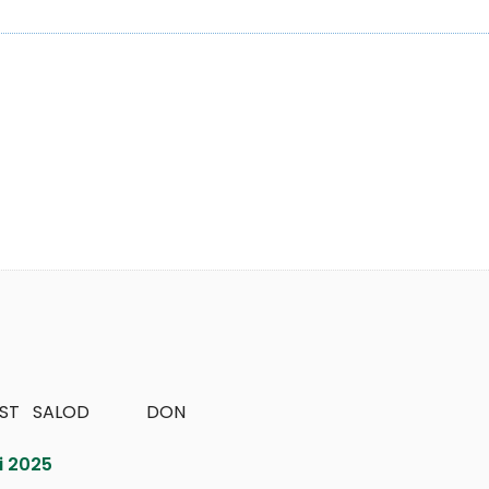
   SALOD             DON
i 2025