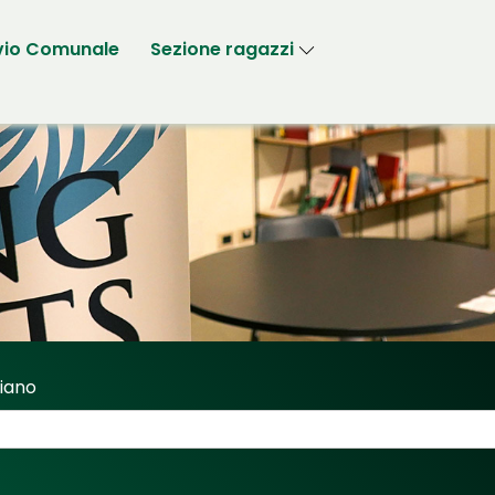
vio Comunale
Sezione ragazzi
riano
Sassi Fabriano"