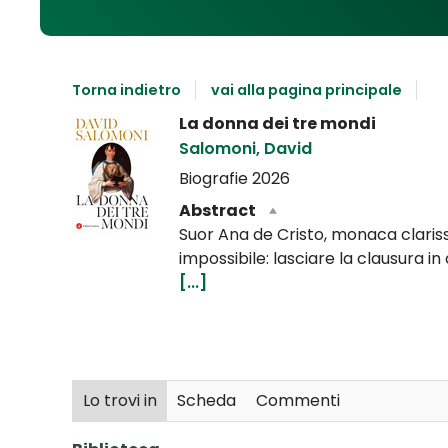
Torna indietro
vai alla pagina principale
Dettaglio
La donna dei tre mondi
del
Salomoni, David
documento
Biografie
2026
Abstract
Suor Ana de Cristo, monaca clarissa
impossibile: lasciare la clausura i
[...]
Lo trovi in
Scheda
Commenti