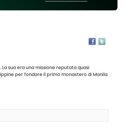
Trova
il
documen
in
altre
e. La sua era una missione reputata quasi
risorse
ilippine per fondare il primo monastero di Manila.