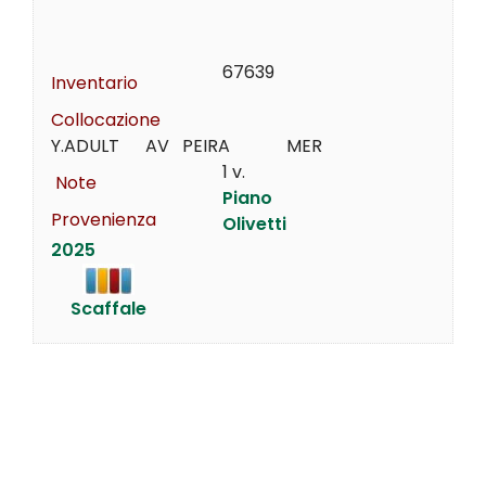
67639
Inventario
Collocazione
Y.ADULT      AV   PEIRA             MER
1 v.
Note
Piano
Provenienza
Olivetti
2025
Scaffale