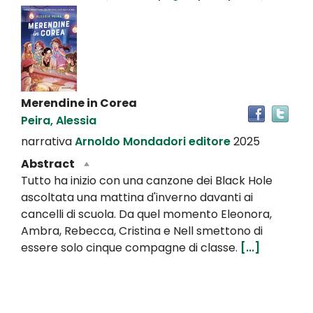
Dettaglio
del
documento
Merendine in Corea
Tro
Peira, Alessia
il
doc
narrativa
Arnoldo Mondadori editore
2025
in
Abstract
altr
Tutto ha inizio con una canzone dei Black Hole
riso
ascoltata una mattina d'inverno davanti ai
cancelli di scuola. Da quel momento Eleonora,
Ambra, Rebecca, Cristina e Nell smettono di
essere solo cinque compagne di classe.
[...]