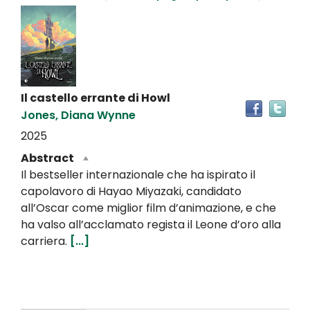
Dettaglio
del
documento
Il castello errante di Howl
Tro
Jones, Diana Wynne
il
doc
2025
in
Abstract
altr
Il bestseller internazionale che ha ispirato il
riso
capolavoro di Hayao Miyazaki, candidato
all’Oscar come miglior film d’animazione, e che
ha valso all’acclamato regista il Leone d’oro alla
carriera.
[...]