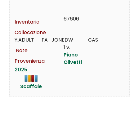
67606
Inventario
Collocazione
Y.ADULT      FA   JONEDW            CAS
1 v.
Note
Piano
Provenienza
Olivetti
2025
Scaffale