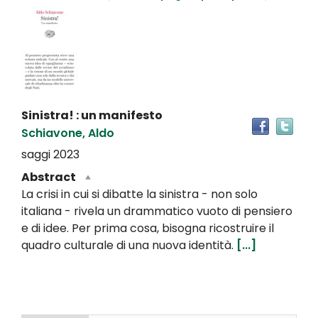
Dettaglio
del
documento
Sinistra! : un manifesto
Tro
Schiavone, Aldo
il
doc
saggi
2023
in
Abstract
altr
La crisi in cui si dibatte la sinistra - non solo
riso
italiana - rivela un drammatico vuoto di pensiero
e di idee. Per prima cosa, bisogna ricostruire il
quadro culturale di una nuova identità.
[...]