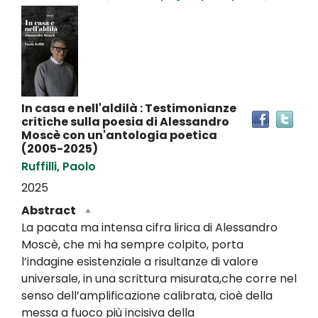
Dettaglio
del
documento
In casa e nell'aldilà : Testimonianze
Tro
critiche sulla poesia di Alessandro
il
Moscè con un'antologia poetica
doc
(2005-2025)
in
Ruffilli, Paolo
altr
2025
riso
Abstract
La pacata ma intensa cifra lirica di Alessandro
Moscè, che mi ha sempre colpito, porta
l’indagine esistenziale a risultanze di valore
universale, in una scrittura misurata,che corre nel
senso dell’amplificazione calibrata, cioè della
messa a fuoco più incisiva della