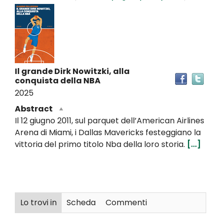
Dettaglio
del
documento
Il grande Dirk Nowitzki, alla
Tro
conquista della NBA
il
2025
doc
in
Abstract
altr
Il 12 giugno 2011, sul parquet dell’American Airlines
riso
Arena di Miami, i Dallas Mavericks festeggiano la
vittoria del primo titolo Nba della loro storia.
[...]
Lo trovi in
Scheda
Commenti