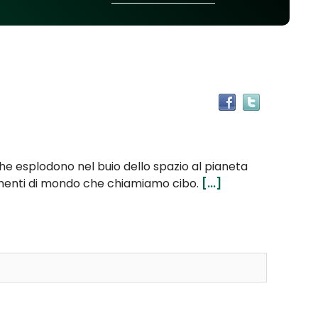
Trova
il
documen
in
altre
he esplodono nel buio dello spazio al pianeta
risorse
rammenti di mondo che chiamiamo cibo.
[...]