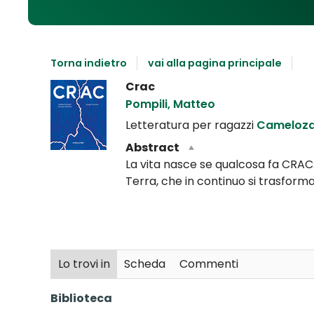
Torna indietro
vai alla pagina principale
Dettaglio
Crac
del
Pompili, Matteo
documento
Letteratura per ragazzi
Cameloza
Abstract
La vita nasce se qualcosa fa CRAC.
Terra, che in continuo si trasform
Lo trovi in
Scheda
Commenti
Biblioteca