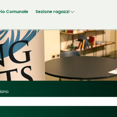
vio Comunale
Sezione ragazzi
riano
Sassi Fabriano"