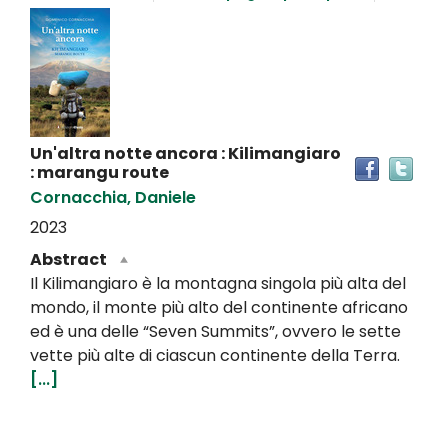
Dettaglio
del
documento
Un'altra notte ancora : Kilimangiaro
Tro
: marangu route
il
Cornacchia, Daniele
doc
in
2023
altr
Abstract
riso
Il Kilimangiaro è la montagna singola più alta del
mondo, il monte più alto del continente africano
ed è una delle “Seven Summits”, ovvero le sette
vette più alte di ciascun continente della Terra.
[...]