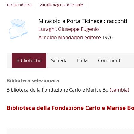
Torna indietro
vai alla pagina principale
copertina
Dettaglio
Miracolo a Porta Ticinese : racconti
del
Luraghi, Giuseppe Eugenio
documento
Arnoldo Mondadori editore
1976
Biblioteche
Scheda
Links
Commenti
Biblioteca selezionata:
Biblioteca della Fondazione Carlo e Marise Bo
(cambia)
Biblioteca della Fondazione Carlo e Marise B