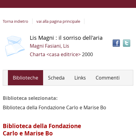
Torna indietro
vai alla pagina principale
T
Dettaglio
Lis Magni : il sorriso dell'aria
il
del
Magni Fasiani, Lis
d
documento
Charta <casa editrice>
2000
i
a
r
Biblioteche
Scheda
Links
Commenti
Biblioteca selezionata:
Biblioteca della Fondazione Carlo e Marise Bo
Biblioteca della Fondazione
Carlo e Marise Bo