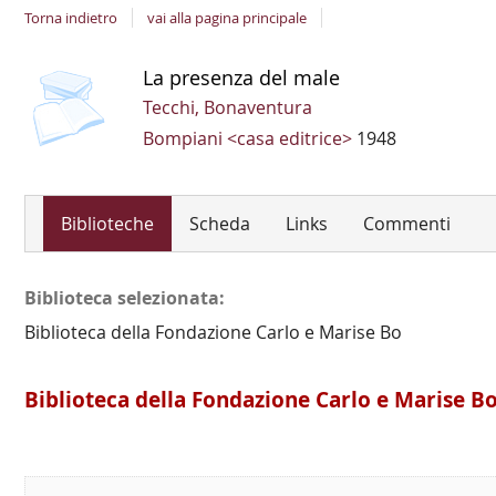
Torna indietro
vai alla pagina principale
copertina
Dettaglio
La presenza del male
del
Tecchi, Bonaventura
documento
Bompiani <casa editrice>
1948
Biblioteche
Scheda
Links
Commenti
Biblioteca selezionata:
Biblioteca della Fondazione Carlo e Marise Bo
Biblioteca della Fondazione Carlo e Marise B