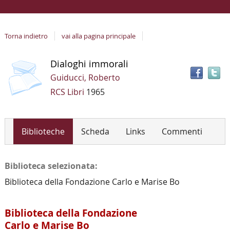
Torna indietro
vai alla pagina principale
copertina
T
Dettaglio
Dialoghi immorali
il
del
Guiducci, Roberto
d
documento
RCS Libri
1965
i
a
r
Biblioteche
Scheda
Links
Commenti
Biblioteca selezionata:
Biblioteca della Fondazione Carlo e Marise Bo
Biblioteca della Fondazione
Carlo e Marise Bo