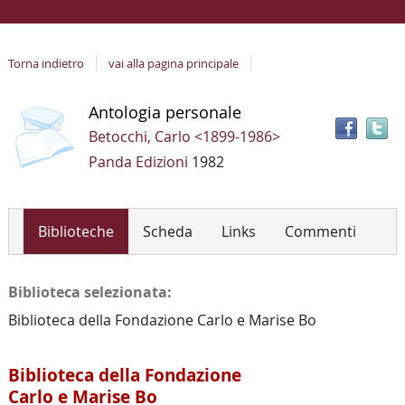
Torna indietro
vai alla pagina principale
copertina
T
Dettaglio
Antologia personale
il
del
Betocchi, Carlo <1899-1986>
d
documento
Panda Edizioni
1982
i
a
r
Biblioteche
Scheda
Links
Commenti
Biblioteca selezionata:
Biblioteca della Fondazione Carlo e Marise Bo
Biblioteca della Fondazione
Carlo e Marise Bo