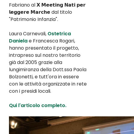
Fabriano al 𝗫 𝗠𝗲𝗲𝘁𝗶𝗻𝗴 𝗡𝗮𝘁𝗶 𝗽𝗲𝗿
𝗹𝗲𝗴𝗴𝗲𝗿𝗲 𝗠𝗮𝗿𝗰𝗵𝗲 dal titolo
"Patrimonio Infanzia".
Laura Carnevali,
Ostetrica
Daniela
e Francesca Rogari,
hanno presentato il progetto,
intrapreso sul nostro territorio
già dal 2005 grazie alla
lungimiranza della
Dott.ssa Paola
Bolzonetti, e tutt'ora in essere
con le attività organizzate in rete
con i presidi locali.
Qui l'articolo completo.